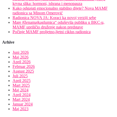
krvna slika: hormoni, ishrana i menopauza
Kako odgajati emocionalno stabilno dijete? Nova MAMF
radionica sa Minom Omerović
Radionica NOVA JA: Koraci ka novoj verziji sebe
Mare #ženamajkaglumica“ oduševila publiku u BKC-u,
MAMF upriličio druženje nakon predstave
Počinje MAMF proljetno-ljetni ciklus radionica
Arhive
Juni 2026
Maj 2026
April 2026
Februar 2026
August 2025
Juli 2025
April 2025
Mart 2025
Maj 2024
April 2024
Mart 2024
Januar 2024
Maj 2023