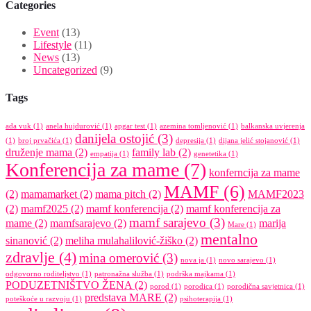
Categories
Event
(13)
Lifestyle
(11)
News
(13)
Uncategorized
(9)
Tags
ada vuk
(1)
anela hujdurović
(1)
apgar test
(1)
azemina tomljenović
(1)
balkanska uvjerenja
danijela ostojić
(3)
(1)
broj prvačića
(1)
depresija
(1)
dijana jelić stojanović
(1)
druženje mama
(2)
family lab
(2)
empatija
(1)
genetetika
(1)
Konferencija za mame
(7)
konferncija za mame
MAMF
(6)
(2)
mamamarket
(2)
mama pitch
(2)
MAMF2023
(2)
mamf2025
(2)
mamf konferencija
(2)
mamf konferencija za
mamf sarajevo
(3)
mame
(2)
mamfsarajevo
(2)
marija
Mare
(1)
mentalno
sinanović
(2)
meliha mulahalilović-žiško
(2)
zdravlje
(4)
mina omerović
(3)
nova ja
(1)
novo sarajevo
(1)
odgovorno roditeljstvo
(1)
patronažna služba
(1)
podrška majkama
(1)
PODUZETNIŠTVO ŽENA
(2)
porod
(1)
porodica
(1)
porodična savjetnica
(1)
predstava MARE
(2)
poteškoće u razvoju
(1)
psihoterapija
(1)