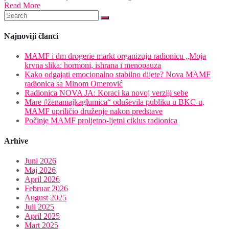
Read More
Najnoviji članci
MAMF i dm drogerie markt organizuju radionicu „Moja
krvna slika: hormoni, ishrana i menopauza
Kako odgajati emocionalno stabilno dijete? Nova MAMF
radionica sa Minom Omerović
Radionica NOVA JA: Koraci ka novoj verziji sebe
Mare #ženamajkaglumica“ oduševila publiku u BKC-u,
MAMF upriličio druženje nakon predstave
Počinje MAMF proljetno-ljetni ciklus radionica
Arhive
Juni 2026
Maj 2026
April 2026
Februar 2026
August 2025
Juli 2025
April 2025
Mart 2025