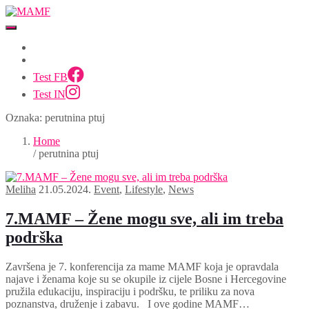
Test FB
Test IN
Oznaka:
perutnina ptuj
Home
/ perutnina ptuj
Meliha
21.05.2024.
Event
,
Lifestyle
,
News
7.MAMF – Žene mogu sve, ali im treba
podrška
Završena je 7. konferencija za mame MAMF koja je opravdala
najave i ženama koje su se okupile iz cijele Bosne i Hercegovine
pružila edukaciju, inspiraciju i podršku, te priliku za nova
poznanstva, druženje i zabavu. I ove godine MAMF…