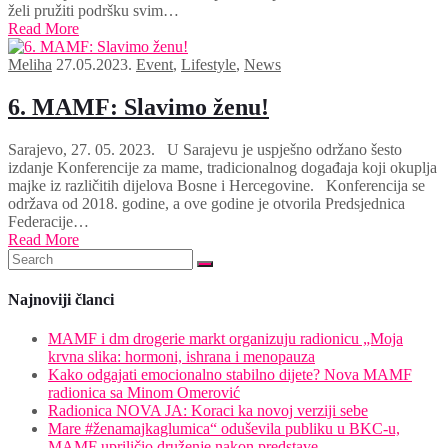
želi pružiti podršku svim…
Read More
Meliha
27.05.2023.
Event
,
Lifestyle
,
News
6. MAMF: Slavimo ženu!
Sarajevo, 27. 05. 2023. U Sarajevu je uspješno održano šesto
izdanje Konferencije za mame, tradicionalnog događaja koji okuplja
majke iz različitih dijelova Bosne i Hercegovine. Konferencija se
održava od 2018. godine, a ove godine je otvorila Predsjednica
Federacije…
Read More
Najnoviji članci
MAMF i dm drogerie markt organizuju radionicu „Moja
krvna slika: hormoni, ishrana i menopauza
Kako odgajati emocionalno stabilno dijete? Nova MAMF
radionica sa Minom Omerović
Radionica NOVA JA: Koraci ka novoj verziji sebe
Mare #ženamajkaglumica“ oduševila publiku u BKC-u,
MAMF upriličio druženje nakon predstave