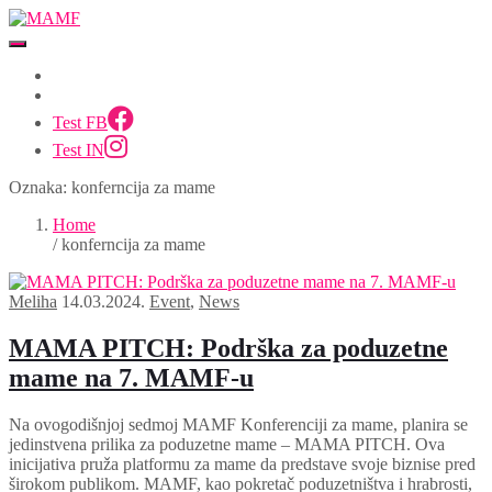
Test FB
Test IN
Oznaka:
konferncija za mame
Home
/ konferncija za mame
Meliha
14.03.2024.
Event
,
News
MAMA PITCH: Podrška za poduzetne
mame na 7. MAMF-u
Na ovogodišnjoj sedmoj MAMF Konferenciji za mame, planira se
jedinstvena prilika za poduzetne mame – MAMA PITCH. Ova
inicijativa pruža platformu za mame da predstave svoje biznise pred
širokom publikom. MAMF, kao pokretač poduzetništva i hrabrosti,