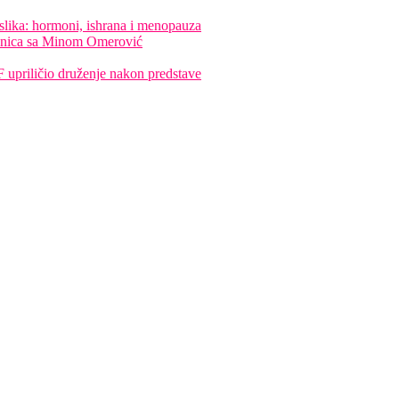
lika: hormoni, ishrana i menopauza
onica sa Minom Omerović
priličio druženje nakon predstave