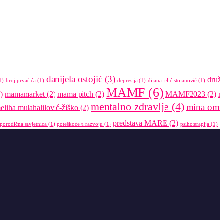
danijela ostojić
(3)
dru
1)
broj prvačića
(1)
depresija
(1)
dijana jelić stojanović
(1)
MAMF
(6)
)
mamamarket
(2)
mama pitch
(2)
MAMF2023
(2)
mentalno zdravlje
(4)
mina om
eliha mulahalilović-žiško
(2)
predstava MARE
(2)
porodična savjetnica
(1)
poteškoće u razvoju
(1)
psihoterapija
(1)