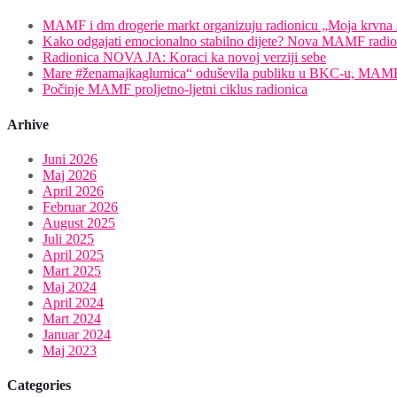
MAMF i dm drogerie markt organizuju radionicu „Moja krvna s
Kako odgajati emocionalno stabilno dijete? Nova MAMF radi
Radionica NOVA JA: Koraci ka novoj verziji sebe
Mare #ženamajkaglumica“ oduševila publiku u BKC-u, MAMF u
Počinje MAMF proljetno-ljetni ciklus radionica
Arhive
Juni 2026
Maj 2026
April 2026
Februar 2026
August 2025
Juli 2025
April 2025
Mart 2025
Maj 2024
April 2024
Mart 2024
Januar 2024
Maj 2023
Categories