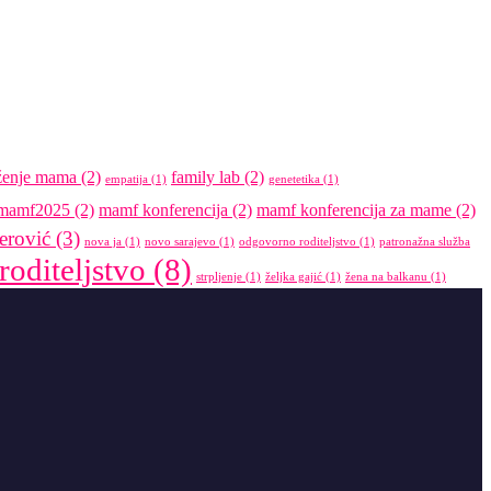
ženje mama
(2)
family lab
(2)
empatija
(1)
genetetika
(1)
mamf2025
(2)
mamf konferencija
(2)
mamf konferencija za mame
(2)
erović
(3)
nova ja
(1)
novo sarajevo
(1)
odgovorno roditeljstvo
(1)
patronažna služba
roditeljstvo
(8)
strpljenje
(1)
željka gajić
(1)
žena na balkanu
(1)