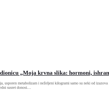
ionicu „Moja krvna slika: hormoni, ishra
, usporen metabolizam i neželjeni kilogrami samo su neki od izazova
redni susret donosi…