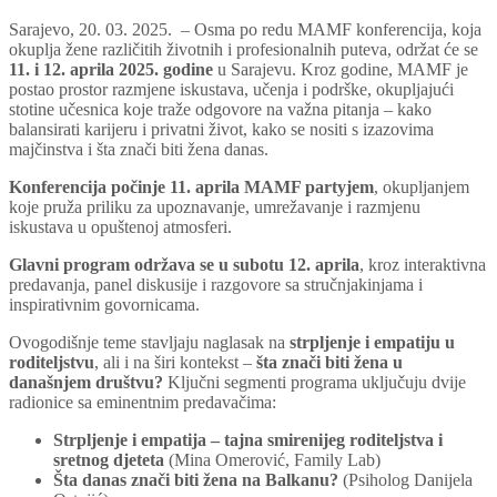
Sarajevo, 20. 03. 2025. – Osma po redu MAMF konferencija, koja
okuplja žene različitih životnih i profesionalnih puteva, održat će se
11. i 12. aprila 2025. godine
u Sarajevu. Kroz godine, MAMF je
postao prostor razmjene iskustava, učenja i podrške, okupljajući
stotine učesnica koje traže odgovore na važna pitanja – kako
balansirati karijeru i privatni život, kako se nositi s izazovima
majčinstva i šta znači biti žena danas.
Konferencija počinje 11. aprila MAMF partyjem
, okupljanjem
koje pruža priliku za upoznavanje, umrežavanje i razmjenu
iskustava u opuštenoj atmosferi.
Glavni program održava se u subotu 12. aprila
, kroz interaktivna
predavanja, panel diskusije i razgovore sa stručnjakinjama i
inspirativnim govornicama.
Ovogodišnje teme stavljaju naglasak na
strpljenje i empatiju u
roditeljstvu
, ali i na širi kontekst –
šta znači biti žena u
današnjem društvu?
Ključni segmenti programa uključuju dvije
radionice sa eminentnim predavačima:
Strpljenje i empatija – tajna smirenijeg roditeljstva i
sretnog djeteta
(Mina Omerović, Family Lab)
Šta danas znači biti žena na Balkanu?
(Psiholog Danijela