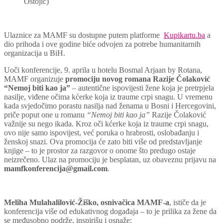
Ostojić)
Ulaznice za MAMF su dostupne putem platforme
Kupikartu.ba
a
dio prihoda i ove godine biće odvojen za potrebe humanitarnih
organizacija u BiH.
Uoči konferencije, 9. aprila u hotelu Bosmal Arjaan by Rotana,
MAMF organizuje
promociju novog romana Razije Čolaković
“Nemoj biti kao ja”
– autentične ispovijesti žene koja je pretrpjela
nasilje, viđene očima kćerke koja iz traume crpi snagu. U vremenu
kada svjedočimo porastu nasilja nad ženama u Bosni i Hercegovini,
priče poput one u romanu
“Nemoj biti kao ja”
Razije Čolaković
važnije su nego ikada. Kroz oči kćerke koja iz traume crpi snagu,
ovo nije samo ispovijest, već poruka o hrabrosti, oslobađanju i
ženskoj snazi. Ova promocija će zato biti više od predstavljanje
knjige – to je prostor za razgovor o onome što predugo ostaje
neizrečeno. Ulaz na promociju je besplatan, uz obaveznu prijavu na
mamfkonferencija@gmail.com
.
Meliha Mulahalilović-Žiško, osnivačica MAMF-a
, ističe da je
konferencija više od edukativnog događaja – to je prilika za žene da
se međusobno podrže, inspirišu i osnaže: