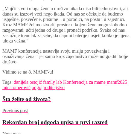
„Majčinstvo i uloga žene u društvu nikada nisu bili jednostavni, ali
danas su izazovi veći nego ikada. Od nas se očekuje da budemo
uspješne, posvećene, prisutne – u porodici, na poslu i u zajednici.
Kroz MAMF želimo stvoriti prostor u kojem žene mogu slobodno
razgovarati, učiti jedna od druge i pronaći podršku. Svaka od nas
zaslužuje trenutak za sebe, da napuni baterije i osjeti koliko je njena
uloga važna.“
MAMF konferencija nastavlja svoju misiju povezivanja i
osnaživanja žena – jer samo kroz zajedništvo možemo graditi bolje
društvo.
Vidimo se na 8. MAMF-u!
Tags:
danijela ostojić
family lab
Konferencija za mame
mamf2025
mina omerović
odgoj
roditeljstvo
Šta želite od života?
Previous post
Rekordan broj odgoda upisa u prvi razred
Next post