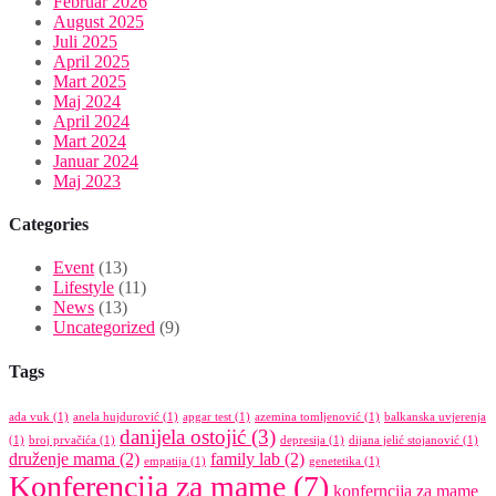
Februar 2026
August 2025
Juli 2025
April 2025
Mart 2025
Maj 2024
April 2024
Mart 2024
Januar 2024
Maj 2023
Categories
Event
(13)
Lifestyle
(11)
News
(13)
Uncategorized
(9)
Tags
ada vuk
(1)
anela hujdurović
(1)
apgar test
(1)
azemina tomljenović
(1)
balkanska uvjerenja
danijela ostojić
(3)
(1)
broj prvačića
(1)
depresija
(1)
dijana jelić stojanović
(1)
druženje mama
(2)
family lab
(2)
empatija
(1)
genetetika
(1)
Konferencija za mame
(7)
konferncija za mame